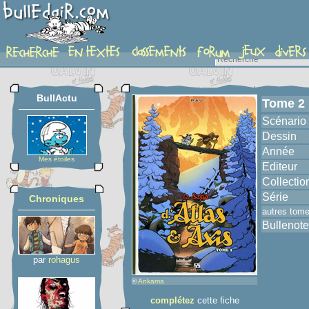
album
BullActu
Tome 2
Scénario
Dessin
Année
Mes étoiles
Editeur
Collectio
Série
Chroniques
autres tom
Bullenote
par
rohagus
©
Ankama
complétez
cette fiche