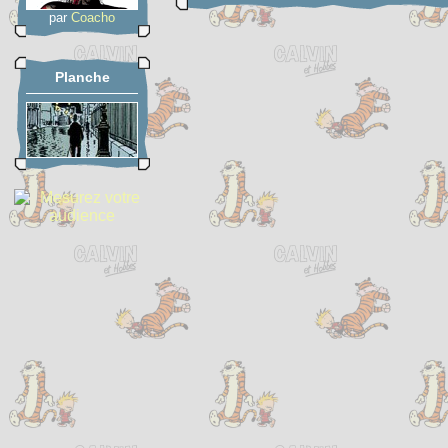
par
Coacho
Planche