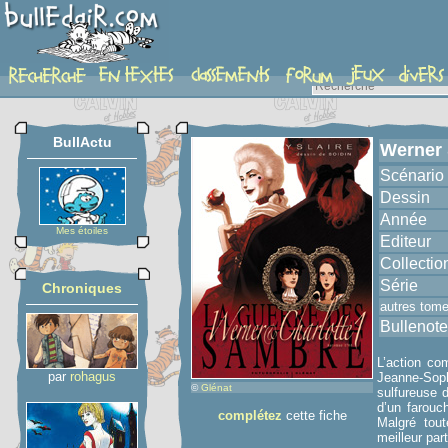
album
BullActu
Werner 
Scénario
Dessin
Année
Mes étoiles
Editeur
Collectio
Série
Chroniques
autres tom
Bullenote
L’action co
par
rohagus
Jeanne-Soph
©
Glénat
sulfureuse d
d’un farou
complétez
cette fiche
Malgré tou
meilleur par