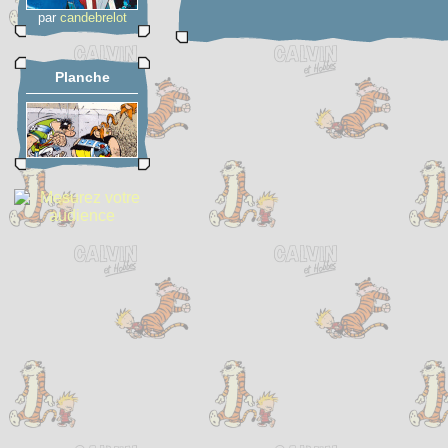
par
candebrelot
Planche