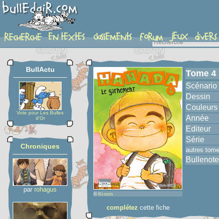
album
BullActu
Tome 4
Scénario
Dessin
Couleurs
Vote pour Les Bulles
Année
d'Or
Editeur
Série
Chroniques
autres tom
Bullenote
par
rohagus
©
Ki-oon
complétez
cette fiche