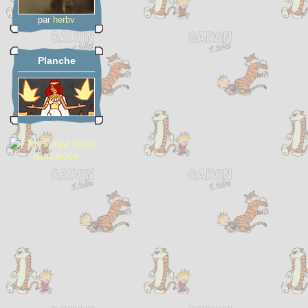
par
herbv
Planche