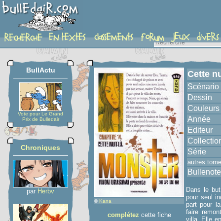
album
BullActu
Cette nu
Scénario
Dessin
Couleurs
Vote pour Le Grand
Année
Prix de Bulledair
Editeur
Collectio
Chroniques
Série
autres tom
Bullenote
Dans le but
par
Herbv
pour seul i
©
Kana
part pour l
faire remon
complétez
cette fiche
villa. Elle 