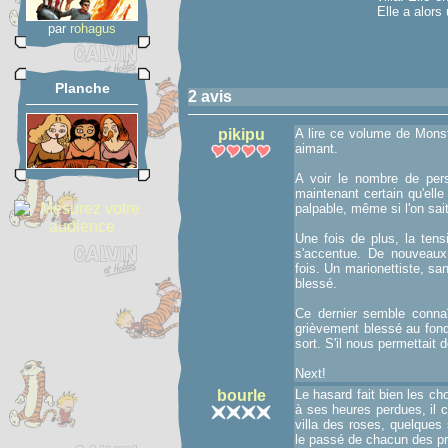
Elle a alors
par
rohagus
Planche
2 avis
pikipu
A lire ce volume de Monst
aimant.
A voir le nombre de per
maintenant certain qu'elle
palpable, même si l'on sait
Une fois de plus, la tens
s'accentue. De nouveau
fois. Un marionettiste, sans
blessé.
Ce dernier semble connaît
grièvement blessé au fond
sort. S'il nous permettait 
Next!
bourle
Le hasard fait bien les c
à ses heures perdues, il 
villa des roses, quelques
le passé de chacun des p