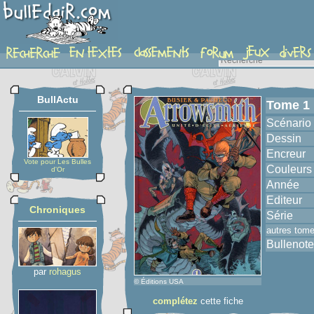
album
BullActu
Tome 1
Scénario
Dessin
Encreur
Vote pour Les Bulles
Couleurs
d'Or
Année
Editeur
Chroniques
Série
autres tom
Bullenote
par
rohagus
© Éditions USA
complétez
cette fiche