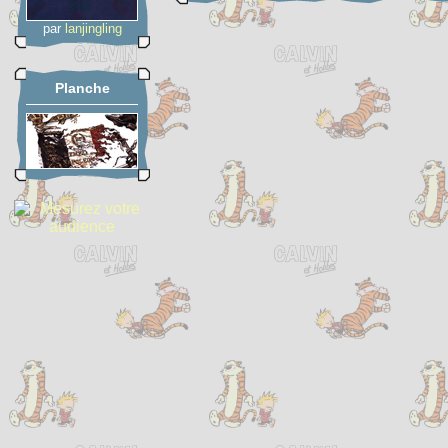
par
lanjingling
Planche