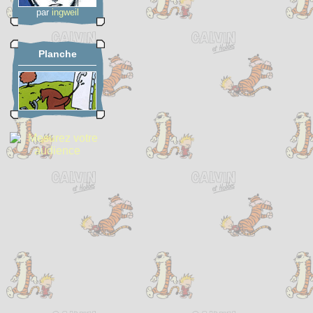
par
ingweil
Planche