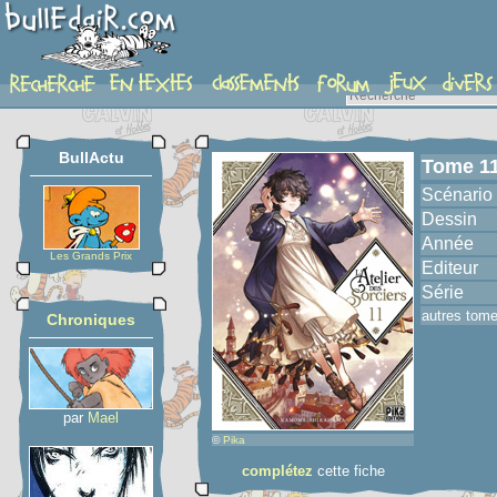
album
BullActu
Tome 1
Scénario
Dessin
Année
Les Grands Prix
Editeur
Série
autres tom
Chroniques
par
Mael
©
Pika
complétez
cette fiche