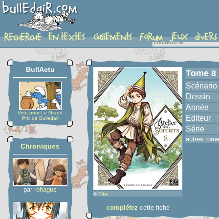
album
BullActu
Tome 8
Scénario
Dessin
Année
Vote pour Le Grand
Editeur
Prix de Bulledair
Série
autres tom
Chroniques
par
rohagus
©
Pika
complétez
cette fiche