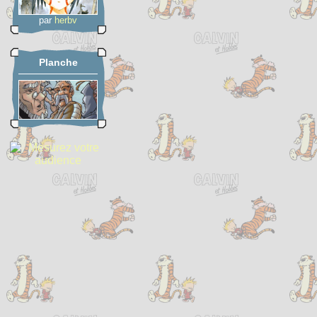
par
herbv
Planche