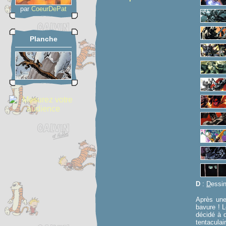
par
CoeurDePat
Planche
D
:
D
essi
Après une
bavure ! L
décidé à 
tentacula