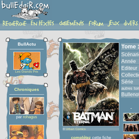
album
BullActu
Tome 
Scénari
Année
Editeur
Les Grands Prix
Collect
Série
autres to
Chroniques
Bulleno
-
par
rohagus
©
Urban Comics
complétez
cette fiche