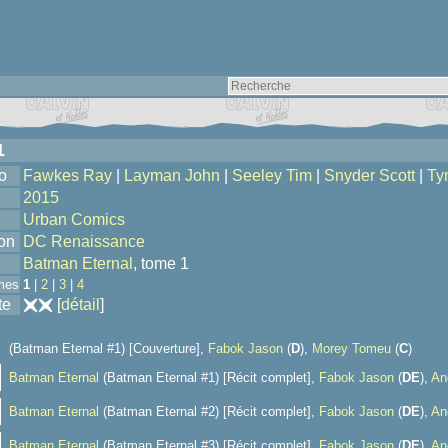
1
o
Fawkes Ray
|
Layman John
|
Seeley Tim
|
Snyder Scott
|
Ty
2015
Urban Comics
ion
DC Renaissance
Batman Eternal
, tome 1
mes
1
|
2
|
3
|
4
te
[
détail
]
(Batman Eternal #1) [Couverture],
Fabok Jason
(
D
),
Morey Tomeu
(
C
)
Batman Eternal
(Batman Eternal #1) [Récit complet],
Fabok Jason
(
D
E
),
An
Batman Eternal
(Batman Eternal #2) [Récit complet],
Fabok Jason
(
D
E
),
An
Batman Eternal
(Batman Eternal #3) [Récit complet],
Fabok Jason
(
D
E
),
An