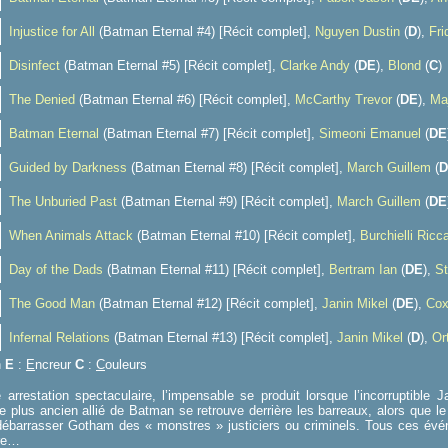
Injustice for All
(Batman Eternal #4) [Récit complet],
Nguyen Dustin
(
D
),
Fri
Disinfect
(Batman Eternal #5) [Récit complet],
Clarke Andy
(
D
E
),
Blond
(
C
)
The Denied
(Batman Eternal #6) [Récit complet],
McCarthy Trevor
(
D
E
),
Ma
Batman Eternal
(Batman Eternal #7) [Récit complet],
Simeoni Emanuel
(
D
E
Guided by Darkness
(Batman Eternal #8) [Récit complet],
March Guillem
(
D
The Unburied Past
(Batman Eternal #9) [Récit complet],
March Guillem
(
D
E
When Animals Attack
(Batman Eternal #10) [Récit complet],
Burchielli Ricc
Day of the Dads
(Batman Eternal #11) [Récit complet],
Bertram Ian
(
D
E
),
St
The Good Man
(Batman Eternal #12) [Récit complet],
Janin Mikel
(
D
E
),
Cox
Infernal Relations
(Batman Eternal #13) [Récit complet],
Janin Mikel
(
D
),
Or
n
E
:
E
ncreur
C
:
C
ouleurs
 arrestation spectaculaire, l’impensable se produit lorsque l’incorruptib
e plus ancien allié de Batman se retrouve derrière les barreaux, alors que l
débarrasser Gotham des « monstres » justiciers ou criminels. Tous ces év
ire…