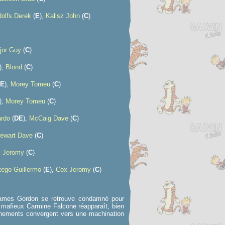
dolfs Derek
(
E
),
Kalisz John
(
C
)
jor Guy
(
C
)
),
Blond
(
C
)
E
),
Morey Tomeu
(
C
)
),
Morey Tomeu
(
C
)
ardo
(
D
E
),
McCaig Dave
(
C
)
ewart Dave
(
C
)
 Jeromy
(
C
)
tego Guillermo
(
E
),
Cox Jeromy
(
C
)
le James Gordon se retrouve condamné pour
e mafieux Carmine Falcone réapparaît, bien
énements convergent vers une machination