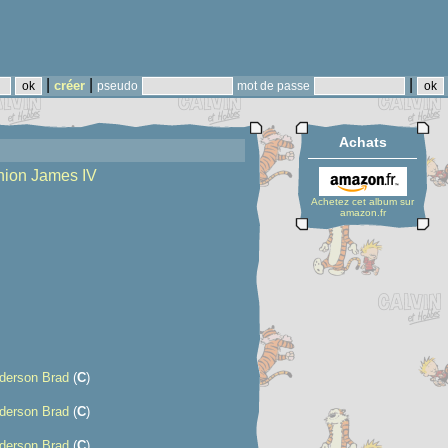
|
|
|
créer
pseudo
mot de passe
Achats
nion James IV
Achetez cet album sur
amazon.fr
derson Brad
(
C
)
derson Brad
(
C
)
derson Brad
(
C
)