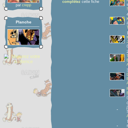
complétez
cette fiche
par
crepp
Planche
(
(
-
-