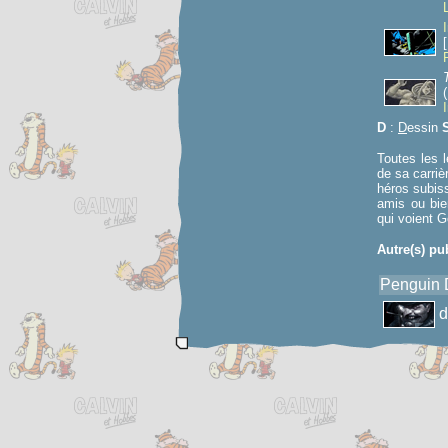
D
:
D
essin
Toutes les 
de sa carriè
héros subiss
amis ou bie
qui voient 
Autre(s) pu
Penguin 