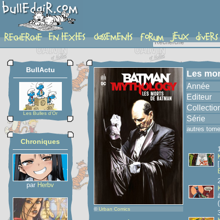
album
BullActu
Les mor
Année
Editeur
Collectio
Les Bulles d'Or
Série
autres tom
Chroniques
par
Herbv
(
©
Urban Comics