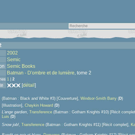
2
2002
Semic
ion
Semic Books
Batman - D'ombre et de lumière
, tome 2
mes
1
|
2
te
[
détail
]
(Batman : Black and White #3) [Couverture],
Windsor-Smith Barry
(
D
)
[Illustration],
Chaykin Howard
(
D
)
L'ange gardien
,
Transference
(Batman : Gotham Knights #10) [Récit comple
Luis
(
D
)
Snow job!
,
Transference
(Batman : Gotham Knights #11) [Récit complet],
Ka
Bandit en noir et blanc
,
Damages
(Batman : Gotham Knights #12) [Récit co