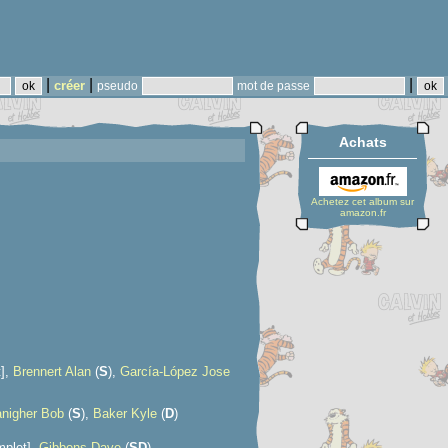
|
|
|
créer
pseudo
mot de passe
Achats
Achetez cet album sur
amazon.fr
t],
Brennert Alan
(
S
),
García-López Jose
nigher Bob
(
S
),
Baker Kyle
(
D
)
mplet],
Gibbons Dave
(
S
D
)