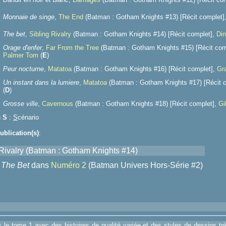
Monnaie de singe
,
The End
(Batman : Gotham Knights #13) [Récit complet]
The bet
,
Sibling Rivalry
(Batman : Gotham Knights #14) [Récit complet],
Din
Orage d'enfer
,
Far From the Tree
(Batman : Gotham Knights #15) [Récit com
Palmer Tom
(
E
)
Peur nocturne
,
Matatoa
(Batman : Gotham Knights #16) [Récit complet],
Gr
Un instant dans la lumiere
,
Matatoa
(Batman : Gotham Knights #17) [Récit 
(
D
)
Grosse ville
,
Cavernous
(Batman : Gotham Knights #18) [Récit complet],
Gi
n
S
:
S
cénario
ublication(s)
:
 Rivalry (Batman : Gotham Knights #14)
The Bet
dans
Numéro 2
(Batman Univers Hors-Série #2)
le tome 1 avec des histoires de qualité variée et des styles de dessins très