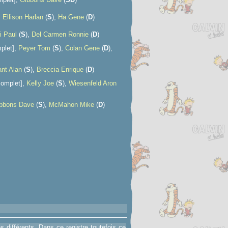
,
Ellison Harlan
(
S
),
Ha Gene
(
D
)
i Paul
(
S
),
Del Carmen Ronnie
(
D
)
plet],
Peyer Tom
(
S
),
Colan Gene
(
D
),
ant Alan
(
S
),
Breccia Enrique
(
D
)
complet],
Kelly Joe
(
S
),
Wiesenfeld Aron
bbons Dave
(
S
),
McMahon Mike
(
D
)
 différents. Dans ce registre toutefois ce