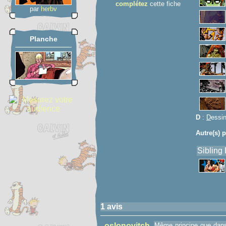
complétez
cette fiche
par
herbv
Planche
D
:
D
essi
Autre(s) p
Sibling
1 avis
oslonovitch
Même principe que dans 