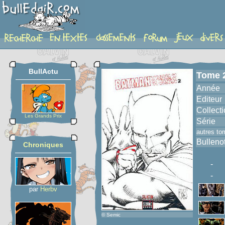
album
BullActu
Tome 
Année
Editeur
Collect
Les Grands Prix
Série
autres to
Bulleno
Chroniques
-
-
par
Herbv
© Semic