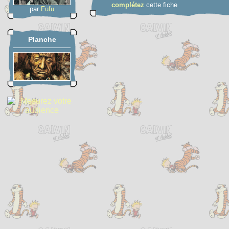
complétez
cette fiche
par
Fufu
Planche