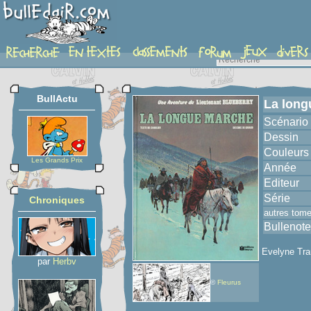
album
BullActu
La long
Scénario
Dessin
Couleurs
Les Grands Prix
Année
Editeur
Série
Chroniques
autres tom
Bullenote
Evelyne Tr
par
Herbv
©
Fleurus