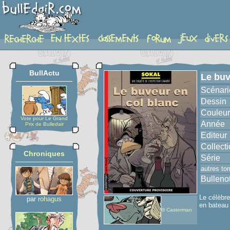
album
BullActu
Le buv
Scénari
Dessin
Couleur
Vote pour Le Grand
Année
Prix de Bulledair
Editeur
Collect
Chroniques
Série
autres to
Bulleno
Le célèbre
par
rohagus
en bateau 
©
Casterman