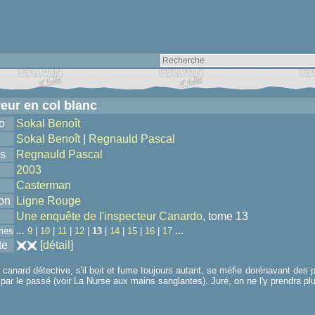
eur en col blanc
o
Sokal Benoît
Sokal Benoît
|
Regnauld Pascal
s
Regnauld Pascal
2003
Casterman
ion
Ligne Rouge
Une enquête de l'inspecteur Canardo
, tome 13
mes
...
9
|
10
|
11
|
12
|
13
|
14
|
15
|
16
|
17
...
te
[
détail
]
 canard détective, s'il boit et fume toujours autant, se méfie dorénavant des p
par le passé (voir La Nurse aux mains sanglantes). Juré, on ne l'y prendra plu