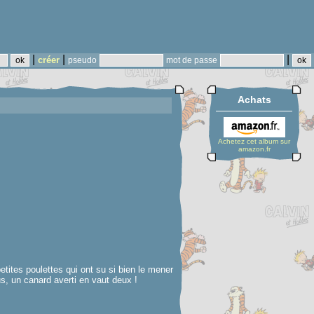
|
|
|
créer
pseudo
mot de passe
Achats
Achetez cet album sur
amazon.fr
etites poulettes qui ont su si bien le mener
s, un canard averti en vaut deux !