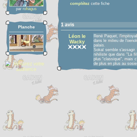
complétez
cette fiche
par
rohagus
1 avis
Planche
Léon le
René Paquet, l'impitoya
dans le milieu de l'oeno
Wacky
palais.
Sokal semble s'assagir.
nihiliste que dans "La f
plus "classique", mais c
de plus en plus au sosi