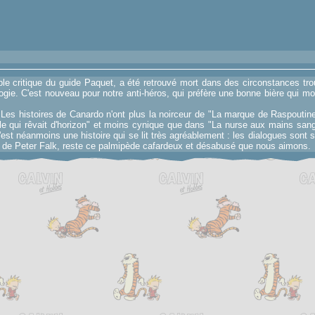
ble critique du guide Paquet, a été retrouvé mort dans des circonstances tr
logie. C'est nouveau pour notre anti-héros, qui préfère une bonne bière qui mo
 Les histoires de Canardo n'ont plus la noirceur de "La marque de Raspoutin
ille qui rêvait d'horizon" et moins cynique que dans "La nurse aux mains sang
'est néanmoins une histoire qui se lit très agréablement : les dialogues sont 
e de Peter Falk, reste ce palmipède cafardeux et désabusé que nous aimons.