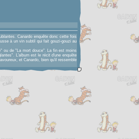
oublantes. Canardo enquête donc cette fois
usse à un vin subtil qui fait gouzi-gouzi au
e" ou de "La mort douce". La fin est moins
lantes". L'album est le récit d'une enquête
savoureux, et Canardo, bien qu'il ressemble