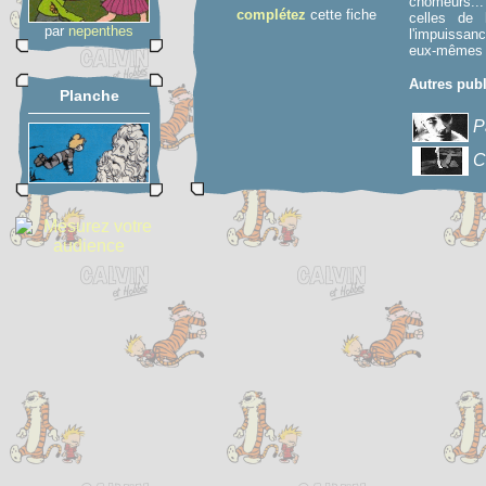
chomeurs...
complétez
cette fiche
celles de 
par
nepenthes
l'impuissanc
eux-mêmes s
Autres publ
Planche
P
C