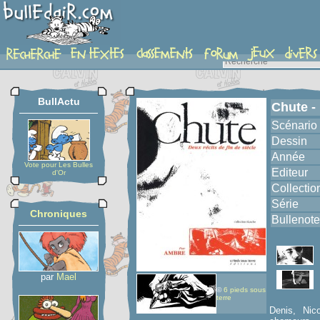
album
BullActu
Chute - 
Scénario
Dessin
Année
Vote pour Les Bulles
Editeur
d'Or
Collectio
Série
Chroniques
Bullenote
par
Mael
©
6 pieds sous
terre
Denis, Nico