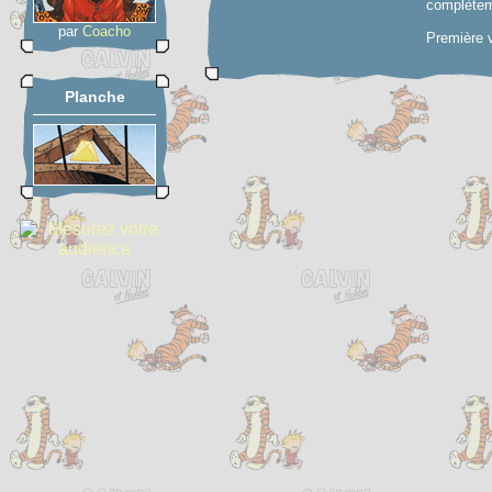
complètem
par
Coacho
Première v
Planche