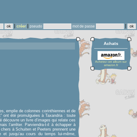
|
|
|
créer
pseudo
mot de passe
Achats
Achetez cet album sur
amazon.fr
nes, emplie de colonnes corinthiennes et de
t” ont été promulguées à Taxandria : toute
mé découvre un livre d’images qui relate ces
is l’arrêter. Parviendra-t-il à échapper à
s chers à Schuiten et Peeters prennent une
lle et jusqu’au cours du temps lui-même,