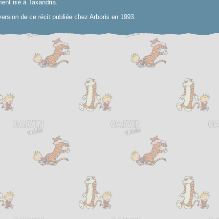
ent nié à Taxandria.
ersion de ce récit publiée chez Arboris en 1993.