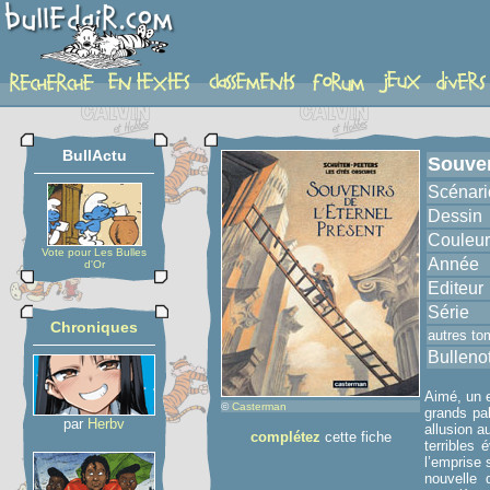
album
BullActu
Souven
Scénari
Dessin
Couleur
Vote pour Les Bulles
Année
d'Or
Editeur
Série
Chroniques
autres to
Bulleno
Aimé, un e
©
Casterman
grands pal
par
Herbv
allusion a
complétez
cette fiche
terribles 
l’emprise 
nouvelle 