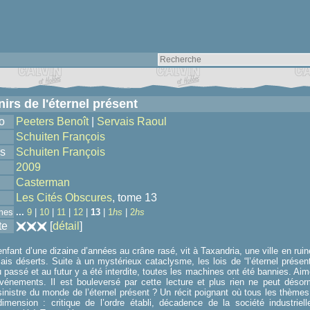
irs de l'éternel présent
o
Peeters Benoît
|
Servais Raoul
Schuiten François
s
Schuiten François
2009
Casterman
Les Cités Obscures
, tome 13
mes
...
9
|
10
|
11
|
12
|
13
|
1
hs
|
2
hs
te
[
détail
]
nfant d’une dizaine d’années au crâne rasé, vit à Taxandria, une ville en rui
ais déserts. Suite à un mystérieux cataclysme, les lois de “l’éternel présen
u passé et au futur y a été interdite, toutes les machines ont été bannies. Ai
événements. Il est bouleversé par cette lecture et plus rien ne peut désorma
sinistre du monde de l’éternel présent ? Un récit poignant où tous les thème
dimension : critique de l’ordre établi, décadence de la société industrie