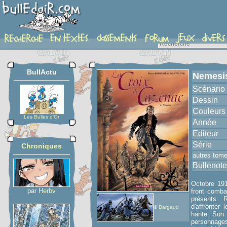
album
BullActu
Nemesi
Scénario
Dessin
Couleurs
Les Bulles d'Or
Année
Editeur
Série
Chroniques
autres tom
Bullenote
Octobre 1915
par
Herbv
front comba
présents. R
d'affronter 
©
Dargaud
hante. Son 
personnages