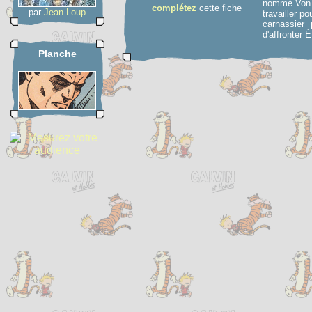
nommé Von S
complétez
cette fiche
par
Jean Loup
travailler p
carnassier 
d'affronter 
Planche