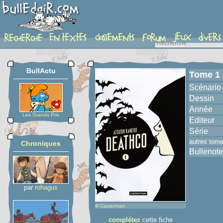
album
BullActu
Tome 1
Scénario
Dessin
Année
Les Grands Prix
Editeur
Série
autres tom
Chroniques
Bullenote
par
rohagus
©
Casterman
complétez
cette fiche