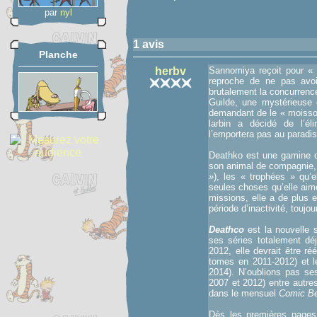
par
nyl
1 avis
Planche
herbv
Sannomiya reçoit pour « 
reproche de ne pas avoir
brutalement la concurrence
Guilde, une mystérieuse
demandant de le « moisso
larbin a décidé de l’él
l’emportera pas au paradi
Deathko est une gamine q
son animal de compagnie,
»
), les « trophées » qu’
seules choses qu’elle aim
missions, elle a de plus e
période d’inactivité, toujo
Deathco
est la nouvelle 
ses séries totalement 
2012, elle devrait être r
tomes en 2011-2012) et l
2014). N’oublions pas s
2007 et 2012) entre autre
dans le mensuel
Comic B
Dès les premières pages