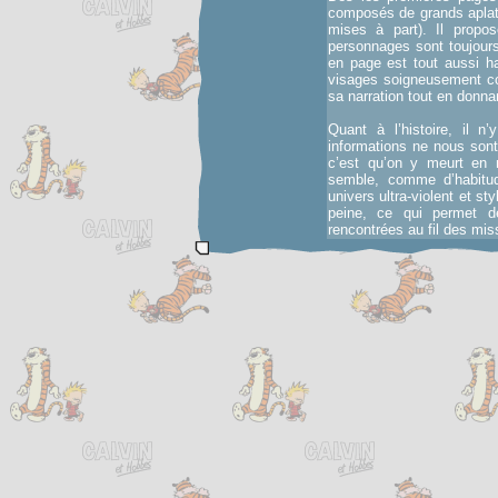
composés de grands aplats
mises à part). Il propos
personnages sont toujour
en page est tout aussi h
visages soigneusement cou
sa narration tout en donna
Quant à l’histoire, il n
informations ne nous son
c’est qu’on y meurt en
semble, comme d’habitud
univers ultra-violent et sty
peine, ce qui permet de
rencontrées au fil des mi