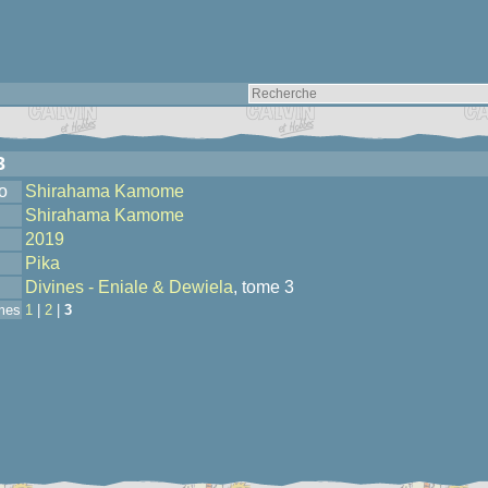
3
o
Shirahama Kamome
Shirahama Kamome
2019
Pika
Divines - Eniale & Dewiela
, tome 3
mes
1
|
2
|
3