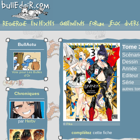
album
BullActu
Tome 
Scénari
Dessin
Année
Vote pour Les Bulles
Editeur
d'Or
Série
autres to
Chroniques
par
Herbv
©
Pika
complétez
cette fiche