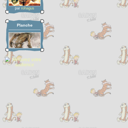
par
rohagus
Planche