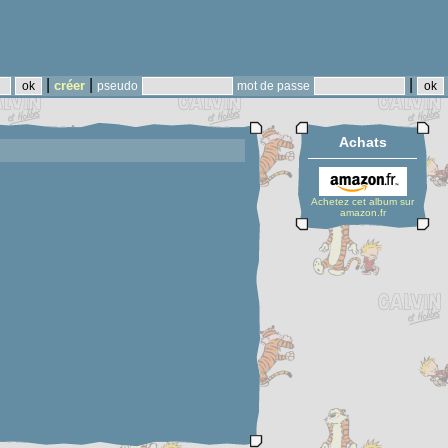
|
|
|
créer
pseudo
mot de passe
Achats
Achetez cet album sur
amazon.fr