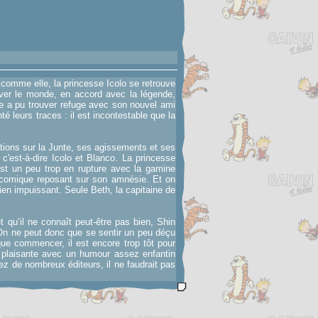
comme elle, la princesse Icolo se retrouve
uver le monde, en accord avec la légende,
lle a pu trouver refuge avec son nouvel ami
té leurs traces : il est incontestable que la
tions sur la Junte, ses agissements et ses
'est-à-dire Icolo et Blanco. La princesse
est un peu trop en rupture avec la gamine
s comique reposant sur son amnésie. Et on
dien impuissant. Seule Beth, la capitaine de
t qu’il ne connaît peut-être pas bien, Shin
On ne peut donc que se sentir un peu déçu
 que commencer, il est encore trop tôt pour
s plaisante avec un humour assez enfantin
z de nombreux éditeurs, il ne faudrait pas