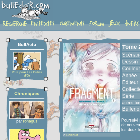
album
BullActu
Tome 
Scénari
Dessin
Couleur
Vote pour Les Bulles
Année
d'Or
Editeur
Collect
Chroniques
Série
autres to
Bulleno
Poursuivi 
par
rohagus
de nouveau
les deux h
©
Delcourt