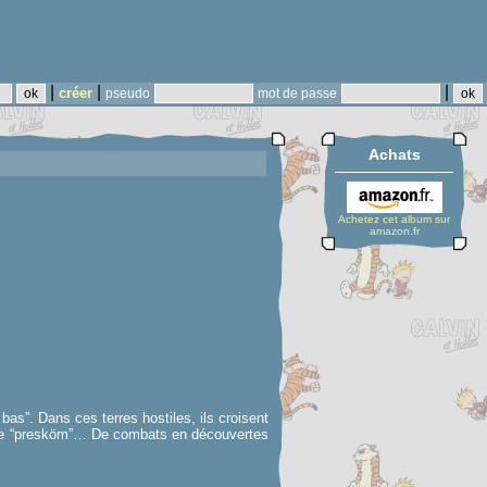
|
|
|
créer
pseudo
mot de passe
Achats
Achetez cet album sur
amazon.fr
as”. Dans ces terres hostiles, ils croisent
ui le “presköm”… De combats en découvertes