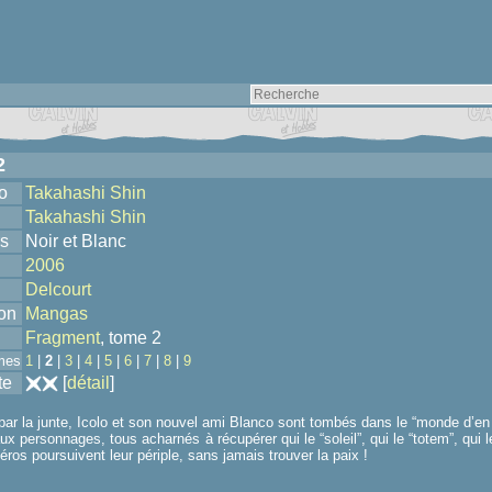
2
o
Takahashi Shin
Takahashi Shin
s
Noir et Blanc
2006
Delcourt
ion
Mangas
Fragment
, tome 2
mes
1
|
2
|
3
|
4
|
5
|
6
|
7
|
8
|
9
te
[
détail
]
par la junte, Icolo et son nouvel ami Blanco sont tombés dans le “monde d’en b
x personnages, tous acharnés à récupérer qui le “soleil”, qui le “totem”, q
éros poursuivent leur périple, sans jamais trouver la paix !