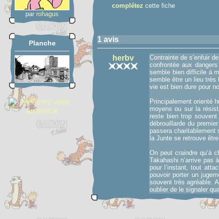
complétez
cette fiche
par
rohagus
1 avis
Planche
herbv
Contrainte de s’enfuir d
confrontée aux dangers 
semble bien difficile à 
semble être un lieu très 
vie est bien dure pour n
Principalement orienté 
moyens ou sur la résist
reste bien trop souvent
débrouillarde du premie
passera charitablement s
la Junte se retrouve êtr
On peut craindre qu’à ch
Takahashi n’arrive pas 
pour l’instant, tout att
pouvoir porter un jugem
souvent très agréable. A
oublier de le signaler qua