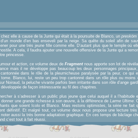
e chez elle à cause de la Junte qui était à la poursuite de Blanco, un
presköm
d’un monde d’en bas enseveli par la neige. Sa quête du soleil afin de sa
mener pour une très jeune fille comme elle. D’autant plus que le temple où e
hostile. A cela, il faudra ajouter une nouvelle offensive de la Junte qui a remon
otre princesse.
humour et action, ce volume deux de
Fragment
nous apporte son lot de révéla
ance mais il ne développe pas beaucoup les deux personnages principaux, c
 cantonnée dans le rôle de la pleurnicheuse paralysée par la peur, ce qui 
r tome. Blanco, lui, reste un peu trop cantonné dans un rôle plus ou moin
ur Noiraud, la peluche vivante parfois bien irritante dans son rôle d’ange gar
e développée de façon intéressante au fil des chapitres.
ercher à s’adresser à un public plus jeune que celui auquel il a l’habitude e
à donner une grande richesse à son œuvre, à la différence de
Larme Ultime
. 
achants que soient Icolo et Blanco. Mais restons optimistes, la série ne fait
ent définitif. Et malgré tout, ce volume deux nous propose une lecture trè
 noter aussi la très bonne adaptation graphique. En ces temps de bâclage che
nd c’est tout à fait réussi.