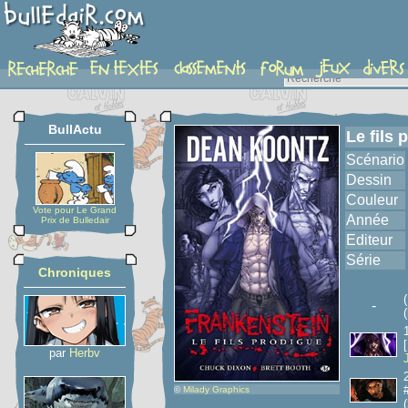
album
BullActu
Le fils 
Scénario
Dessin
Couleur
Vote pour Le Grand
Année
Prix de Bulledair
Editeur
Série
Chroniques
-
(
par
Herbv
©
Milady Graphics
(