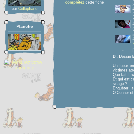
complétez
cette fiche
par
Cellophane
(
Planche
(
-
D
:
D
essin
Un tueur en
victimes at
Que fait-il 
Et qui est c
sillage ?
Enquêter s
O’Connor et