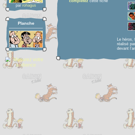
complétez
cette fiche
par
rohagus
Planche
Le héros, 
réalisé pa
devant l’a