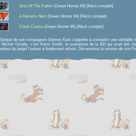
Sins Of The Father
(Green Hornet #3) [Récit complet]
A Hornet's Nest
(Green Hornet #4) [Récit complet]
Crash Course
(Green Hornet #5) [Récit complet]
flanqué de son compagnon d'armes Kato s'apprête à connaître une véritable rés
r Michel Gondry, c’est Kevin Smith, le scénariste de la BD qui avait été choi
mpleur du projet l’auteur a finalement refusé. Découvrons la version de son F