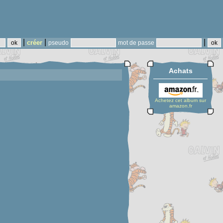
|
|
|
créer
pseudo
mot de passe
Achats
Achetez cet album sur
amazon.fr