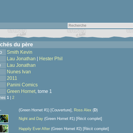
chés du père
o
Smith Kevin
Lau Jonathan
|
Hester Phil
e
Lau Jonathan
Nunes Ivan
2011
Panini Comics
Green Hornet
, tome 1
mes
1
|
2
-
(Green Hornet #1) [Couverture],
Ross Alex
(
D
)
Night and Day
(Green Hornet #1) [Récit complet]
Happily Ever After
(Green Hornet #2) [Récit complet]