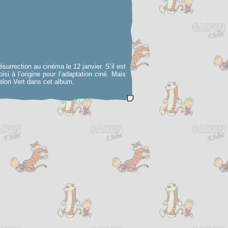
urrection au cinéma le 12 janvier. S’il est
si à l’origine pour l’adaptation ciné. Mais
relon Vert dans cet album.