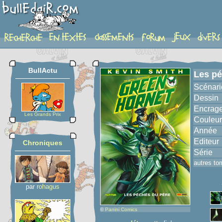
album
BullActu
Les pé
Scénari
Dessin
Encrag
Les Grands Prix
Couleur
Année
Editeur
Chroniques
Série
autres to
par
rohagus
©
Panini Comics