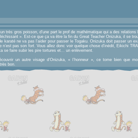
un très gros poisson, d’une part le prof de mathématique qui a des relations h
léchissant ». Est-ce que ça va être la fin du Great Teacher Onizuka, il se tro
n de karaté ne va pas l’aider pour passer le Togaku. Onizuka doit passer u
ce n’est pas son fort. Vous allez donc voir quelque chose d’inédit, Eikichi 
 se faire subir les pire tortures et… un enlèvement.
écouvrir un autre visage d’Onizuka, « l’honneur », ce tome bien que moi
très bon.