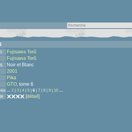
6
o
Fujisawa Torû
Fujisawa Torû
s
Noir et Blanc
2001
Pika
GTO
, tome 6
mes
...
2
|
3
|
4
|
5
|
6
|
7
|
8
|
9
|
10
...
te
[
détail
]