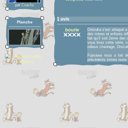
par
Coacho
1 avis
Planche
bourle
Onizuka s’est attaqué a 
des mères et enfants réf
fait qu’il soit 2eme da
vous lisez cette série, 
odieux chantage, Onizuka
Fujisawa nous a fait d
précédents tomes reste 