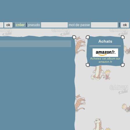
|
|
|
créer
pseudo
mot de passe
Achats
Achetez cet album sur
amazon.fr