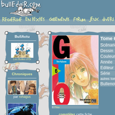
album
BullActu
Tome 
Scénari
Dessin
Couleur
Les Bulles d'Or
Année
Editeur
Série
Chroniques
autres to
Bulleno
par
rohagus
©
Pika
complétez
cette fiche