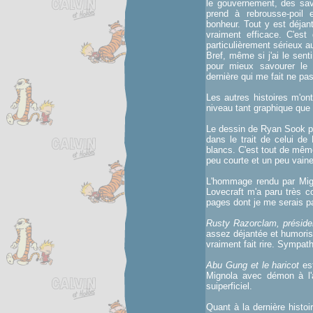
le gouvernement, des sav
prend à rebrousse-poil 
bonheur. Tout y est déjan
vraiment efficace. C'est
particulièrement sérieux au
Bref, même si j'ai le sent
pour mieux savourer le c
dernière qui me fait ne pa
Les autres histoires m'on
niveau tant graphique que
Le dessin de Ryan Sook 
dans le trait de celui de
blancs. C'est tout de même
peu courte et un peu vaine
L'hommage rendu par Mign
Lovecraft m'a paru très cou
pages dont je me serais pa
Rusty Razorclam, préside
assez déjantée et humorist
vraiment fait rire. Sympat
Abu Gung et le haricot
est
Mignola avec démon à l'a
suiperficiel.
Quant à la dernière histoi