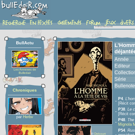
album
BullActu
L'Homme 
déjanté
Année
Editeur
Les Annexes de
Collectio
Bulledair
Série
Bullenote
Chroniques
P4
.
L'hom
-
[Récit co
P38
.
Le c
-
[Récit co
par
Herbv
P48
.
The
-
Mignola 
P54
.
Rust
©
Delcourt
-
president