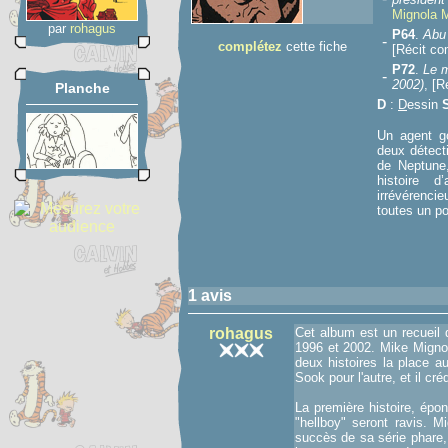
Mignola 
par
rohagus
P64
.
Abu 
-
complétez
cette fiche
[Récit co
P72
.
Le m
-
2002)
, [R
Planche
D
:
D
essin
Un agent go
deux détecti
de Neptune
histoire 
irrévérenci
toutes un po
1 avis
rohagus
Cet album est un recueil 
1996 et 2002. Mike Mignola
deux histoires la place a
Sook pour l'autre, et il cr
La première histoire, épo
"hellboy" seront ravis. M
succès de sa série phare,