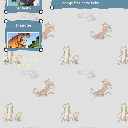
complétez
cette fiche
par
herbv
Planche