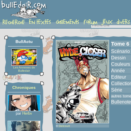
album
BullActu
Tome 6
Scénario
Dessin
Couleurs
Les Annexes de
Année
Bulledair
Editeur
Collectio
Chroniques
Série
autres tom
Bullenote
par
Herbv
©
Delcourt