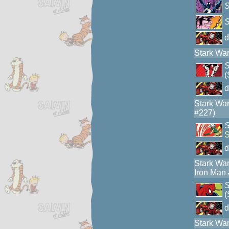
S
S
Stark War
S
(
Stark War
#227)
S
S
Stark War
Iron Man
S
(
Stark War