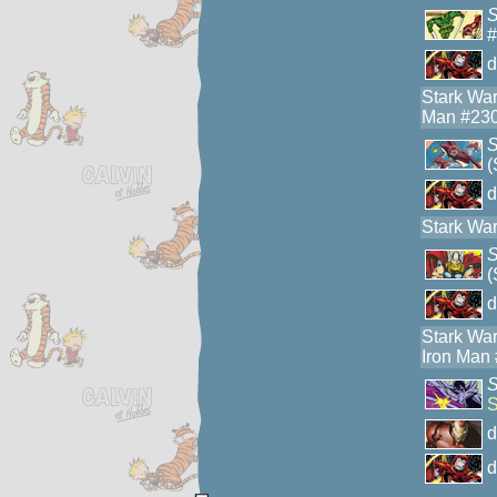
S
#
Stark War
Man #230
S
(
Stark War
S
(
Stark War
Iron Man
S
S