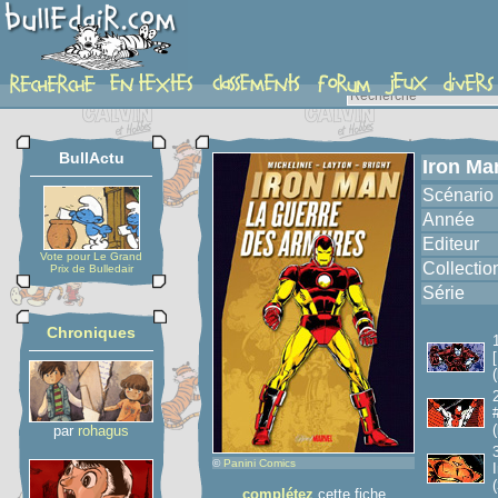
album
BullActu
Iron Ma
Scénario
Année
Editeur
Vote pour Le Grand
Collectio
Prix de Bulledair
Série
Chroniques
(
(
par
rohagus
©
Panini Comics
(
complétez
cette fiche