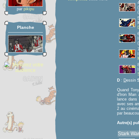
par
pikipu
(
Planche
(
D
:
D
essin
Quand Tony 
d'Iron Man a
lance dans 
avec ses am
2 au cinéma
par beaucou
Autre(s) pu
Stark War