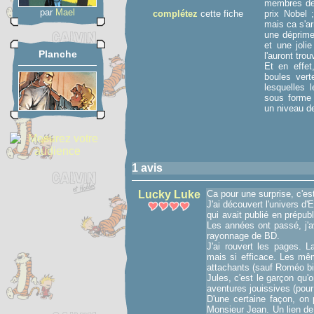
membres de l
par
Mael
complétez
cette fiche
prix Nobel 
mais ca s'a
une déprime,
et une jolie
Planche
l'auront trou
Et en effet
boules vert
lesquelles 
sous forme 
un niveau de
1 avis
Lucky Luke
Ca pour une surprise, c'es
J'ai découvert l'univers d
qui avait publié en prépubl
Les années ont passé, j'av
rayonnage de BD.
J'ai rouvert les pages.
mais si efficace. Les mê
attachants (sauf Roméo bie
Jules, c'est le garçon qu'
aventures jouissives (pour
D'une certaine façon, on 
Monsieur Jean. Un lien de 