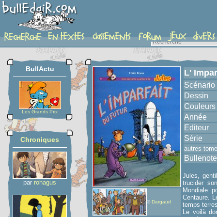
album
BullActu
L' Impar
Scénario
Dessin
Couleurs
Les Grands Prix
Année
Editeur
Série
Chroniques
autres tom
Bullenote
Jules, gent
par
rohagus
trucider so
Mondiale po
Centaure. L
©
Dargaud
temps terres
Le voilà do