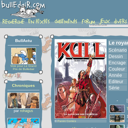
album
BullActu
Le roya
Scénario
Dessin
Encrage
Vote pour Le Grand
Couleur
Prix de Bulledair
Année
Editeur
Chroniques
Série
-
par
rohagus
©
Panini Comics