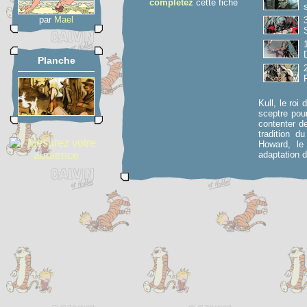
complétez
cette fiche
par
Mael
Planche
Kull, le roi
sceptre pour
contenter d
tradition d
Howard, le
adaptation 