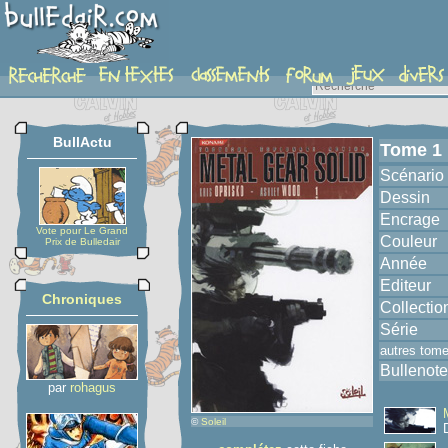
album
BullActu
Tome 1
Scénario
Dessin
Encrage
Vote pour Le Grand
Couleur
Prix de Bulledair
Année
Editeur
Chroniques
Collectio
Série
autres tom
Bullenote
par
rohagus
©
Soleil