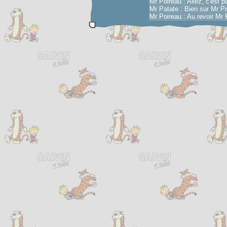
Mr Poireau : Allez, c'est pa
Mr Patate : Bien sur Mr Po
Mr Poireau : Au revoir Mr 