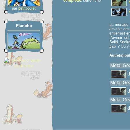
complétez
cette fiche
par
petitboulet
La menace g
Planche
envahit des
entier est en
L’avenir est
Solid Snake…
paix ? Ou y l
Autre(s) pu
Metal Gea
Metal Gea
Metal Gea