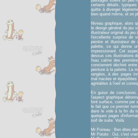
passages soient un peu flo
certains détails, typique
quitte à diverger légèrem
bien quand même, et on pl
Niveau graphique, alors q
le design général du jeu 
illustrateur original du jeu
l'excellente surprise de 
peintre et illustrateur d
palette, ce qui donne un
impressionant. Cet aspect
dessus ces illustrations d
l'eau calme des premièr
constament déchiré entre 
peinture à la palette. La 
rangées, à des pages inn
mal tracées et éparpillées 
agréables à l'oeil et corre
En guise de conclusion,
l'aspect graphique détonn
font surface, comme par e
le fait que ce premier tome
dans le vide à la fin du 
quelques pages d'informat
soif de suite. Voilà.
Mr Poireau : Ben dites donc
Mr Patate : Oui, c'est vrai