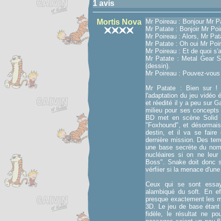
1 avis
Mortis Nova
Mr Poireau : Bonjour Mr Pa
Mr Patate : Bonjoir Mr Poi
Mr Poireau : Alors, Mr Pata
Mr Patate : Oh oui Mr Poir
Mr Poireau : Et de quoi s'ag
Mr Patate : Metal Gear S
(dessin).
Mr Poireau : Pouvez-vous 
Mr Patate : Bien sur ! I
l'adaptation du jeu vidéo 
et réedité il y a peu sur 
milieu pour ses concepts
BD met en scène Solid S
"Foxhound", et désormais 
destin, et il va se faire
dernière mission. Des ter
une base secrète du nom
nucléaires si on ne leur
Boss". Snake doit donc s'i
vérfiier si la menace d'un
Ceux qui se sont essayé
alambiqué du soft. En eff
presque exactement les m
3D. Le jeu de base étant 
fidèle, le résultat ne 