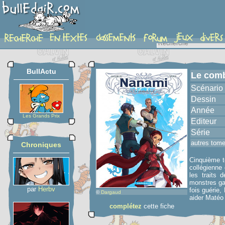
album
BullActu
Le comb
Scénario
Dessin
Année
Les Grands Prix
Editeur
Série
autres tom
Chroniques
Cinquième t
collégienne
les traits 
monstres gar
par
Herbv
fois guérie,
©
Dargaud
aider Matéo 
complétez
cette fiche