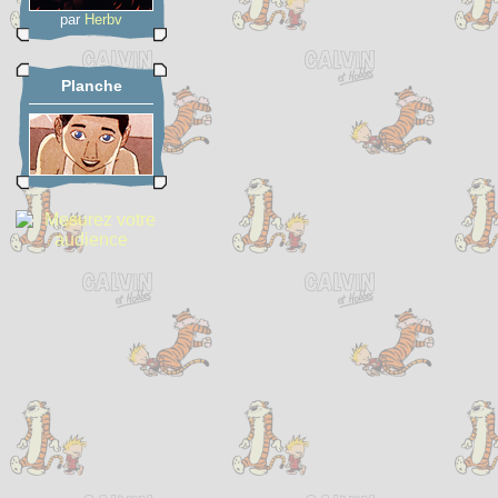
par
Herbv
Planche