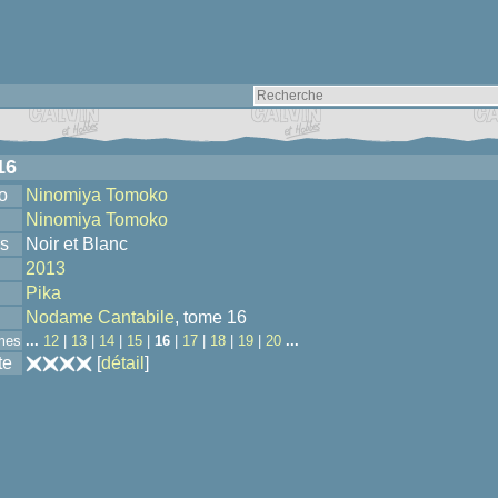
16
o
Ninomiya Tomoko
Ninomiya Tomoko
s
Noir et Blanc
2013
Pika
Nodame Cantabile
, tome 16
mes
...
12
|
13
|
14
|
15
|
16
|
17
|
18
|
19
|
20
...
te
[
détail
]