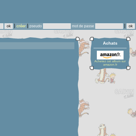
|
|
|
créer
pseudo
mot de passe
Achats
Achetez cet album sur
amazon.fr