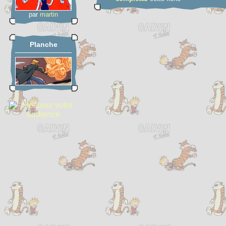
par
martin
Planche