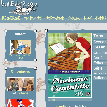
album
BullActu
Tome 
Scénari
Dessin
Couleur
Vote pour Les Bulles
Année
d'Or
Editeur
Série
Chroniques
autres to
Bulleno
par
rohagus
©
Pika
complétez
cette fiche