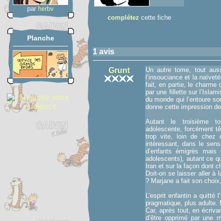
par
herbv
complétez
cette fiche
Planche
1 avis
Grunt
Un autre tome, tout auss
l’insouciance et la naïve
fait, en partie, le charm
par une fillette sur l’Isl
du monde qui l’entoure son
donne cette impression de 
Autant le troisième t
adolescente, forcément tê
trop vite, loin de chez 
intéressant, dans le sen
d’enfants émigrés mais 
adolescents), autant ce qu
Iran et sur la façon dont 
Doit-on se laisser aller à
? Marjane a fait son choix,
L’esprit enfantin a quitté
pragmatique, plus adulte. M
Car, après tout, en écriva
d’être opprimé par une m