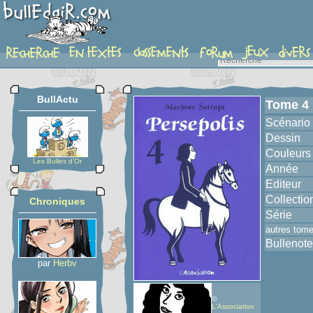
album
BullActu
Tome 4
Scénario
Dessin
Couleurs
Les Bulles d'Or
Année
Editeur
Collectio
Chroniques
Série
autres tom
Bullenote
par
Herbv
©
L'Association