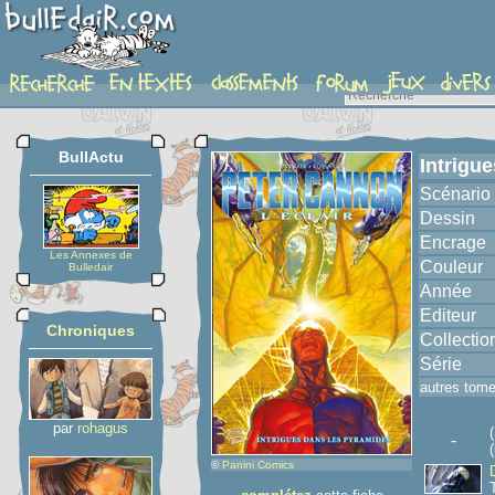
album
BullActu
Intrigu
Scénario
Dessin
Encrage
Les Annexes de
Couleur
Bulledair
Année
Editeur
Chroniques
Collectio
Série
autres tom
par
rohagus
-
(
©
Panini Comics