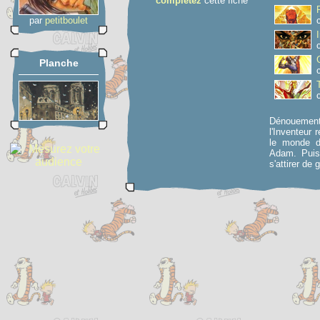
complétez
cette fiche
par
petitboulet
Planche
Dénouement 
l'Inventeur 
le monde d
Adam. Puis,
s'attirer de