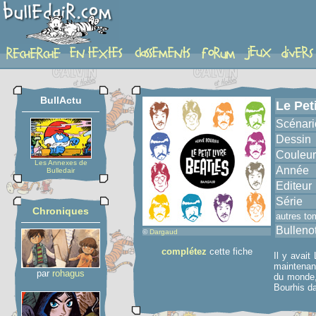
album
BullActu
Le Pet
Scénari
Dessin
Couleur
Les Annexes de
Année
Bulledair
Editeur
Série
Chroniques
autres to
Bulleno
©
Dargaud
complétez
cette fiche
Il y avait
maintenant
par
rohagus
du monde, 
Bourhis d