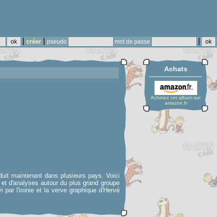
|
|
|
créer
pseudo
mot de passe
Achats
Achetez cet album sur
amazon.fr
aduit maintenant dans plusieurs pays. Voici
 et d'analyses autour du plus grand groupe
par l'ironie et la verve graphique d'Hervé