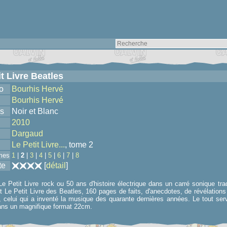
it Livre Beatles
o
Bourhis Hervé
Bourhis Hervé
s
Noir et Blanc
2010
Dargaud
Le Petit Livre...
, tome 2
mes
1
|
2
|
3
|
4
|
5
|
6
|
7
|
8
te
[
détail
]
 Le Petit Livre rock ou 50 ans d'histoire électrique dans un carré sonique tr
 Le Petit Livre des Beatles, 160 pages de faits, d'anecdotes, de révélations
celui qui a inventé la musique des quarante dernières années. Le tout servi 
ans un magnifique format 22cm.