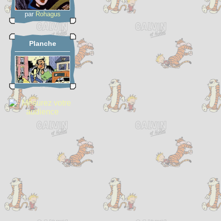
par
Rohagus
Planche