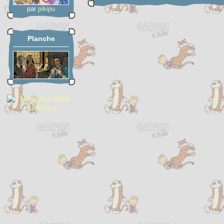
par
pikipu
Planche