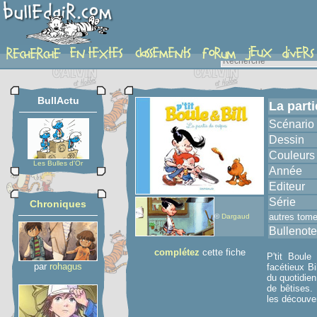
album
BullActu
La part
Scénario
Dessin
Couleurs
Les Bulles d'Or
Année
Editeur
Série
Chroniques
autres tom
©
Dargaud
Bullenote
complétez
cette fiche
P'tit Boule
par
rohagus
facétieux Bi
du quotidien
de bêtises. 
les découver