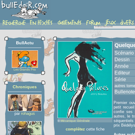
album
BullActu
Quelque
Scénario
Dessin
Année
Les Grands Prix
Editeur
Série
autres tom
Chroniques
Bullenote
Premier ou
petit recuei
confie ses 
par
rohagus
autres, le t
séquentiels
©
Mécanique Générale
prix Bédély
complétez
cette fiche
Autres publ