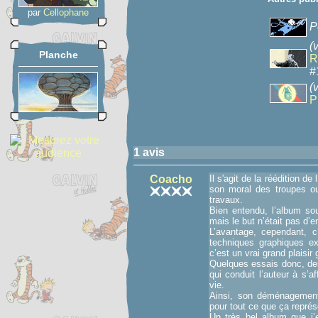
par
Cellophane
P
(
Planche
R
#
(
P
1 avis
Coacho
Il s'agit de la réédition d
son moral des troupes ou
travaux.
Bien entendu, l’album sou
mais le but n’était pas d’en
L’avantage, cependant, c
techniques graphiques e
c’est un vrai grand plaisir
Quelques essais donc, des
qui conduit l’auteur à s’
vie.
Ainsi, son déménagement
pour tout ce que ça représ
Un très bel album que j’