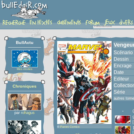
album
BullActu
Vengeur
Scénario
Dessin
Encrage
Mes étoiles
Date
Editeur
Collectio
Chroniques
Série
autres tom
-
par
rohagus
©
Panini Comics