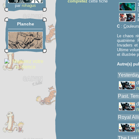
complétez
cette fiche
par
rohagus
Planche
C
:
C
ouleur
Le chaos rè
quatrième 
Invaders et 
Ultime volu
et illustrée
Autre(s) pu
Yesterday
n
Past. Ten
n
Royal All
n
The Last 