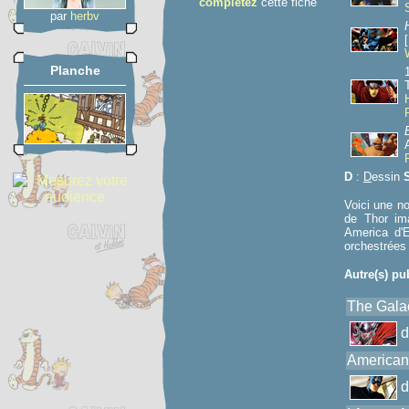
complétez
cette fiche
par
herbv
Planche
D
:
D
essin
Voici une n
de Thor ima
America d'
orchestrées
Autre(s) pu
The Galac
American 