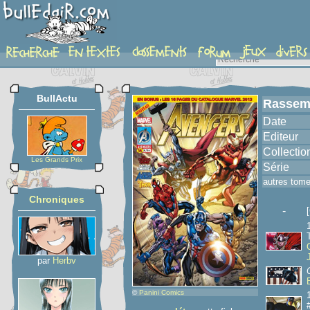
album
BullActu
Rassem
Date
Editeur
Collectio
Les Grands Prix
Série
autres tom
Chroniques
-
par
Herbv
©
Panini Comics