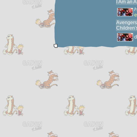
I Am an A
e
Avengers 
Children'