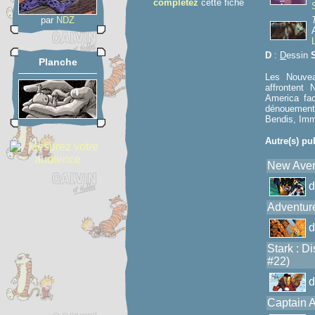
complétez
cette fiche
par
NDZ
D
:
D
essin
Planche
Les Nouve
affrontent
America fa
dénouement
Bendis, Immo
Autre(s) pu
New Aven
Adventure
Stark : D
#22)
Captain 