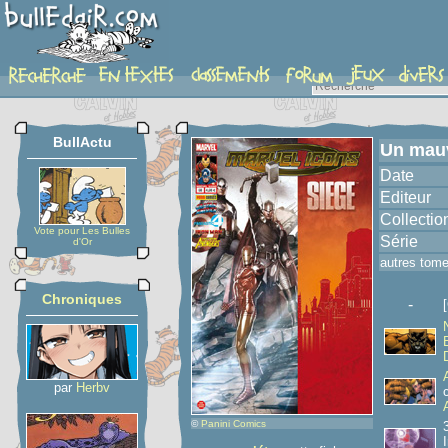
album
BullActu
Un mauv
Date
Editeur
Collectio
Vote pour Les Bulles
Série
d'Or
autres tom
Chroniques
-
par
Herbv
©
Panini Comics