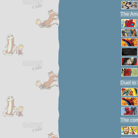
The Ama
Duel to
The com