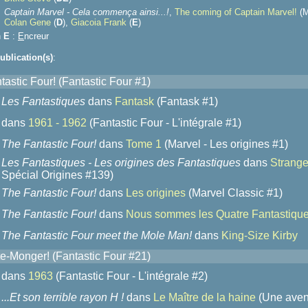
Captain Marvel - Cela commença ainsi...!
,
The coming of Captain Marvel!
(M
Colan Gene
(
D
),
Giacoia Frank
(
E
)
n
E
:
E
ncreur
ublication(s)
:
astic Four! (Fantastic Four #1)
Les Fantastiques
dans
Fantask
(Fantask #1)
dans
1961 - 1962
(Fantastic Four - L'intégrale #1)
The Fantastic Four!
dans
Tome 1
(Marvel - Les origines #1)
Les Fantastiques - Les origines des Fantastiques
dans
Strange
Spécial Origines #139)
The Fantastic Four!
dans
Les origines
(Marvel Classic #1)
The Fantastic Four!
dans
Nous sommes les Quatre Fantastiqu
The Fantastic Four meet the Mole Man!
dans
King-Size Kirby
e-Monger! (Fantastic Four #21)
dans
1963
(Fantastic Four - L'intégrale #2)
...Et son terrible rayon H !
dans
Le Maître de la haine
(Une aven