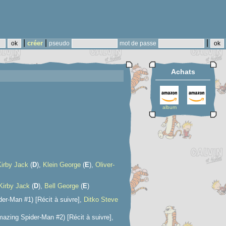
|
|
|
créer
pseudo
mot de passe
Achats
album
Kirby Jack
(
D
),
Klein George
(
E
),
Oliver-
Kirby Jack
(
D
),
Bell George
(
E
)
er-Man #1) [Récit à suivre],
Ditko Steve
azing Spider-Man #2) [Récit à suivre],