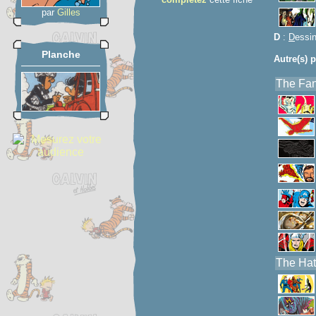
par
Gilles
D
:
D
essi
Planche
Autre(s) p
The Fant
The Hat