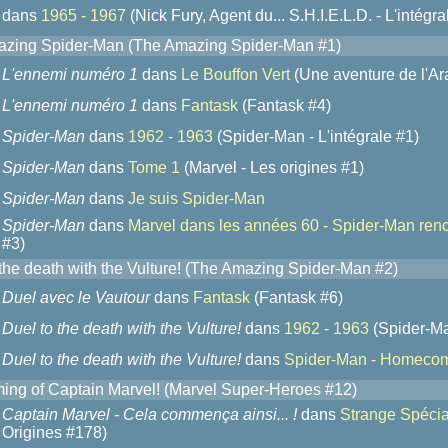
dans
1965 - 1967
(Nick Fury, Agent du... S.H.I.E.L.D. - L'intégra
zing Spider-Man (The Amazing Spider-Man #1)
L'ennemi numéro 1
dans
Le Bouffon Vert
(Une aventure de l'Ar
L'ennemi numéro 1
dans
Fantask
(Fantask #4)
Spider-Man
dans
1962 - 1963
(Spider-Man - L'intégrale #1)
Spider-Man
dans
Tome 1
(Marvel - Les origines #1)
Spider-Man
dans
Je suis Spider-Man
Spider-Man
dans
Marvel dans les années 60 - Spider-Man renc
#3)
 the death with the Vulture! (The Amazing Spider-Man #2)
Duel avec le Vautour
dans
Fantask
(Fantask #6)
Duel to the death with the Vulture!
dans
1962 - 1963
(Spider-Man
Duel to the death with the Vulture!
dans
Spider-Man - Homeco
ing of Captain Marvel! (Marvel Super-Heroes #12)
Captain Marvel - Cela commença ainsi... !
dans
Strange Spécia
Origines #178)