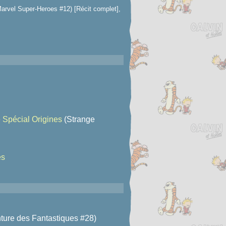
arvel Super-Heroes #12) [Récit complet],
 Spécial Origines
(Strange
es
ture des Fantastiques #28)