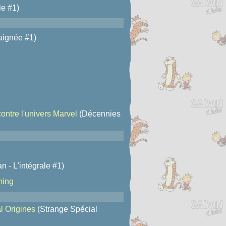
le #1)
aignée #1)
ontre l'univers Marvel
(Décennies
 - L'intégrale #1)
ming
l Origines
(Strange Spécial