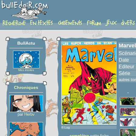
album
BullActu
Marvel
Scénari
Date
Editeur
Mes étoiles
Série
autres to
Chroniques
-
par
Herbv
© Lug
complétez
cette fiche