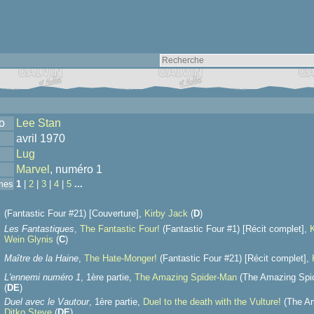
o
Lee Stan
avril 1970
Lug
Marvel
, numéro 1
mes
1
|
2
|
3
|
4
|
5
...
(Fantastic Four #21) [Couverture],
Kirby Jack
(
D
)
Les Fantastiques
,
The Fantastic Four!
(Fantastic Four #1) [Récit complet],
Wein Glynis
(
C
)
Maître de la Haine
,
The Hate-Monger!
(Fantastic Four #21) [Récit complet],
L'ennemi numéro 1
, 1ère partie,
The Amazing Spider-Man
(The Amazing Spid
(
D
E
)
Duel avec le Vautour
, 1ère partie,
Duel to the death with the Vulture!
(The Am
Ditko Steve
(
D
E
)