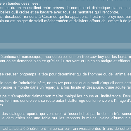
ie en bandes dessinées.
smes du chien oscillent entre brèves de comptoir et dialectique platonicien
 belles qu'il croise et se bagarre avec tous les monstres qu'il rencontre.
st désabusé, rendons à César ce qui lui appartient, il est même cynique parf
album est baigné de soleil méditerranéen et d'oliviers offrant de l'ombre à de jol
étentieux et narcissique, mou du bulbe, un rien trop cow boy sur les bords m
, dont on se demande bien ce qu'elles lui trouvent et un chien maigre et efflanqu
se creuser longtemps la tête pour déterminer qui de l'homme ou de l'animal est 
 le nom de l'admirable bête, ne trouve pourtant aucun motif d'orgueil dans cet
brasser le monde dans un regard à la fois lucide et désabusé, d'une acuité rar
 peut s'empêcher d'aimer son maître malgré les coups et l'indifférence. Dénu
 les femmes qui croisent sa route autant d'alter ego qui lui renvoient l'image 
es.
des dialogues épurés qui vont droit à l'essentiel et par le dessin très sens
e le demi-chien est une fable sur les rapports humains, pleine d'humour 
 l'achat aura été sûrement influencé par l'anniversaire des 5 ans de cette