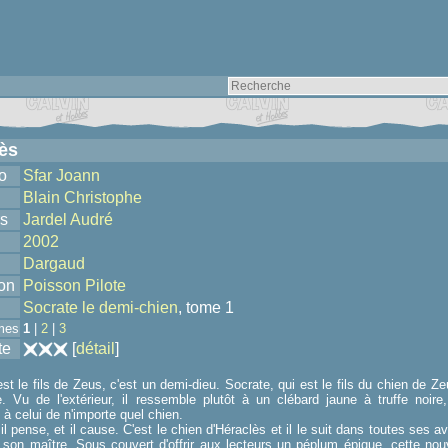
ès
o
Sfar Joann
Blain Christophe
s
Jardel Audré
2002
Dargaud
ion
Poisson Pilote
Socrate le demi-chien
, tome 1
mes
1
|
2
|
3
te
[
détail
]
st le fils de Zeus, c'est un demi-dieu. Socrate, qui est le fils du chien de Z
e. Vu de l'extérieur, il ressemble plutôt à un clébard jaune à truffe noi
à celui de n'importe quel chien.
il pense, et il cause. C'est le chien d'Héraclès et il le suit dans toutes ses
son maître. Sous couvert d'offrir aux lecteurs un péplum épique, cette nouve