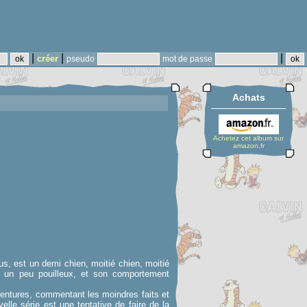
|
|
|
créer
pseudo
mot de passe
Achats
Achetez cet album sur
amazon.fr
eus, est un demi chien, moitié chien, moitié
re, un peu pouilleux, et son comportement
 aventures, commentant les moindres faits et
lle série est une tentative de faire de la