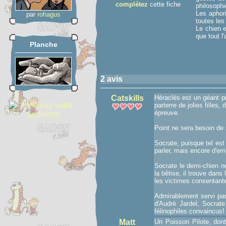
complétez
cette fiche
philosoph
Les aphori
par
rohagus
toutes les
Le chien e
que tout l'
Planche
2 avis
Catskills
Héraclès est un géant pr
parterre de jolies filles
épreuve.
Point ne sera besoin de 
Socrate, puisque tel est
parler, mais encore d'em
Socrate le demi-chien ne
la bêtise, il trouve dans
les victimes consentant
Admirablement servi par 
d'Audrè Jardel, Socrat
félinophiles convaincus!
Matt
Un Poisson Pilote, dont