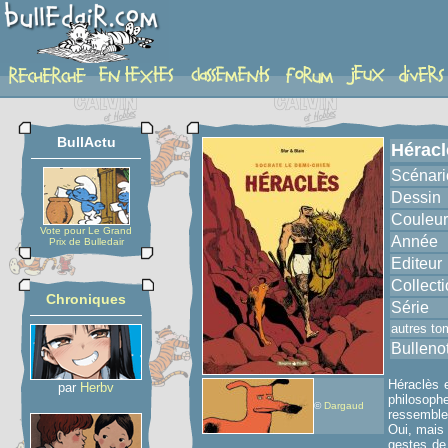
album
BullActu
Héracl
Scénari
Dessin
Couleur
Vote pour Le Grand
Année
Prix de Bulledair
Editeur
Collect
Chroniques
Série
autres to
Bulleno
Héraclès e
par
Herbv
philosoph
©
Dargaud
ressemble 
Oui, mais 
gestes de 