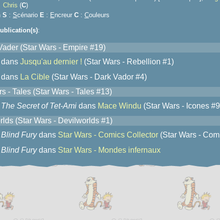
Chris
(
C
)
n
S
:
S
cénario
E
:
E
ncreur
C
:
C
ouleurs
ublication(s)
:
 Vader (Star Wars - Empire #19)
dans
Jusqu'au dernier !
(Star Wars - Rebellion #1)
dans
La Cible
(Star Wars - Dark Vador #4)
s - Tales (Star Wars - Tales #13)
The Secret of Tet-Ami
dans
Mace Windu
(Star Wars - Icones #9
rlds (Star Wars - Devilworlds #1)
Blind Fury
dans
Star Wars - Comics Collector
(Star Wars - Comi
Blind Fury
dans
Star Wars - Mondes infernaux