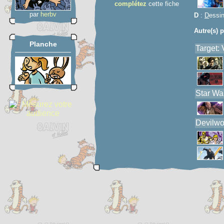
complétez
cette fiche
par
herbv
D
:
D
essi
Autre(s) p
Planche
Target:
Star War
Devilwo