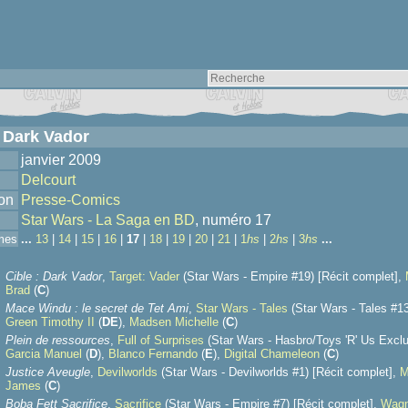
: Dark Vador
janvier 2009
Delcourt
ion
Presse-Comics
Star Wars - La Saga en BD
, numéro 17
mes
...
13
|
14
|
15
|
16
|
17
|
18
|
19
|
20
|
21
|
1
hs
|
2
hs
|
3
hs
...
Cible : Dark Vador
,
Target: Vader
(Star Wars - Empire #19) [Récit complet],
Brad
(
C
)
Mace Windu : le secret de Tet Ami
,
Star Wars - Tales
(Star Wars - Tales #13
Green Timothy II
(
D
E
),
Madsen Michelle
(
C
)
Plein de ressources
,
Full of Surprises
(Star Wars - Hasbro/Toys 'R' Us Exclu
Garcia Manuel
(
D
),
Blanco Fernando
(
E
),
Digital Chameleon
(
C
)
Justice Aveugle
,
Devilworlds
(Star Wars - Devilworlds #1) [Récit complet],
M
James
(
C
)
Boba Fett Sacrifice
,
Sacrifice
(Star Wars - Empire #7) [Récit complet],
Wagn