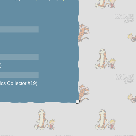
)
cs Collector #19)