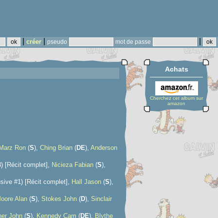
|
|
|
créer
pseudo
mot de passe
Achats
Cherchez cet album sur
amazon
Marz Ron
(
S
),
Ching Brian
(
D
E
),
Anderson
) [Récit complet],
Nicieza Fabian
(
S
),
sive #1) [Récit complet],
Hall Jason
(
S
),
oore Alan
(
S
),
Stokes John
(
D
),
Sinclair
er John
(
S
),
Kennedy Cam
(
D
E
),
Blythe