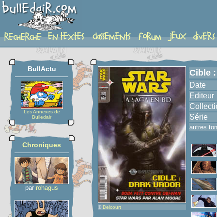
album
BullActu
Cible 
Date
Editeur
Collect
Les Annexes de
Série
Bulledair
autres to
Chroniques
par
rohagus
©
Delcourt