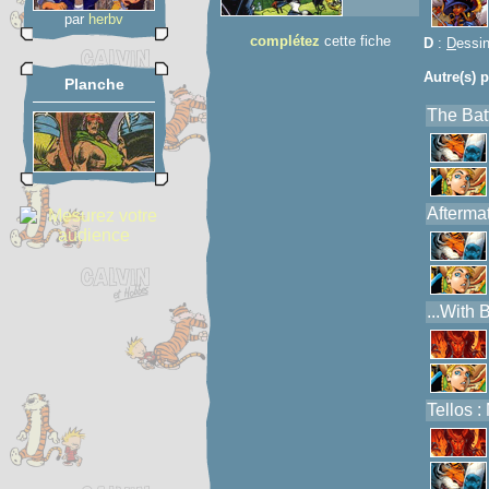
par
herbv
complétez
cette fiche
D
:
D
essi
Autre(s) p
Planche
The Batt
Aftermat
...With 
Tellos 