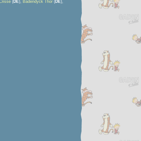
Crisse
(
D
E
),
Badendyck Thor
(
D
E
),