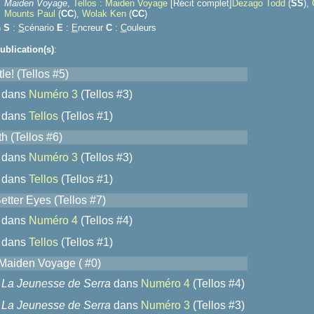
Maiden Voyage
,
Tellos : Maiden Voyage
[Récit complet]
Dezago Todd
(
S
S
),
Mounts Paul
(
C
C
),
Wolak Ken
(
C
C
)
n
S
:
S
cénario
E
:
E
ncreur
C
:
C
ouleurs
ublication(s)
:
le! (Tellos #5)
dans
Numéro 3
(Tellos #3)
dans
Tellos
(Tellos #1)
h (Tellos #6)
dans
Numéro 3
(Tellos #3)
dans
Tellos
(Tellos #1)
Better Eyes (Tellos #7)
dans
Numéro 4
(Tellos #4)
dans
Tellos
(Tellos #1)
: Maiden Voyage ( #0)
La Jeunesse de Serra
dans
Numéro 4
(Tellos #4)
La Jeunesse de Serra
dans
Numéro 3
(Tellos #3)