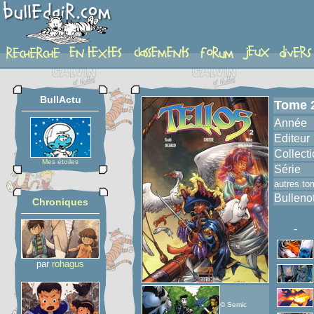
album
BullActu
Tome 
Année
Editeur
Collect
Mes étoiles
Série
autres to
Bulleno
Chroniques
-
par
rohagus
© Semic