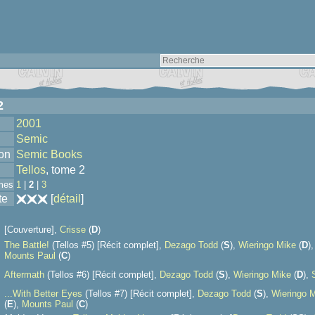
2
2001
Semic
ion
Semic Books
Tellos
, tome 2
mes
1
|
2
|
3
te
[
détail
]
[Couverture],
Crisse
(
D
)
The Battle!
(Tellos #5) [Récit complet],
Dezago Todd
(
S
),
Wieringo Mike
(
D
)
Mounts Paul
(
C
)
Aftermath
(Tellos #6) [Récit complet],
Dezago Todd
(
S
),
Wieringo Mike
(
D
),
...With Better Eyes
(Tellos #7) [Récit complet],
Dezago Todd
(
S
),
Wieringo 
(
E
),
Mounts Paul
(
C
)