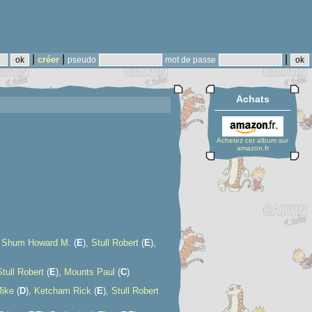
|
|
|
créer
pseudo
mot de passe
Achats
Achetez cet album sur
amazon.fr
,
Shum Howard M.
(
E
),
Stull Robert
(
E
),
Stull Robert
(
E
),
Mounts Paul
(
C
)
Mike
(
D
),
Ketcham Rick
(
E
),
Stull Robert