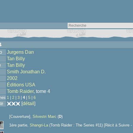
4
o
Jurgens Dan
Tan Billy
e
Tan Billy
Smith Jonathan D.
2002
Éditions USA
Tomb Raider
, tome 4
mes
1
|
2
|
3
|
4
|
5
|
6
te
[
détail
]
[Couverture],
Silvestri Marc
(
D
)
1ère partie,
Shangri-La
(Tomb Raider : The Series #11) [Récit à Suivre -