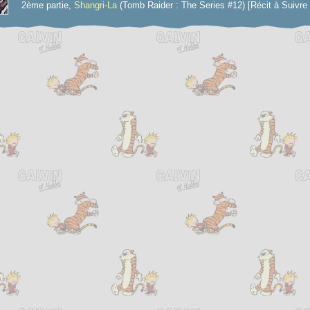
2ème partie,
Shangri-La
(Tomb Raider : The Series #12) [Récit à Suivre 