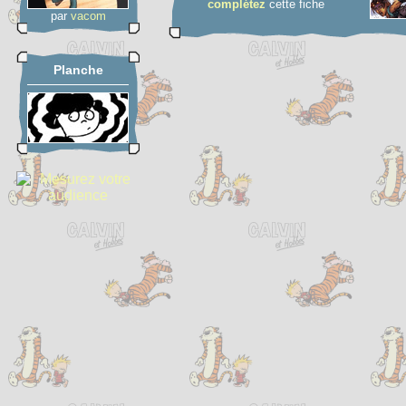
complétez
cette fiche
par
vacom
Planche