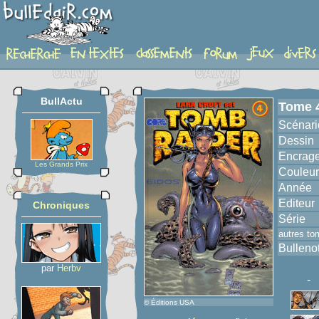
album
BullActu
Tome 
Scénari
Dessin
Encrag
Les Grands Prix
Couleur
Année
Editeur
Chroniques
Série
autres to
Bulleno
par
Herbv
-
© Éditions USA