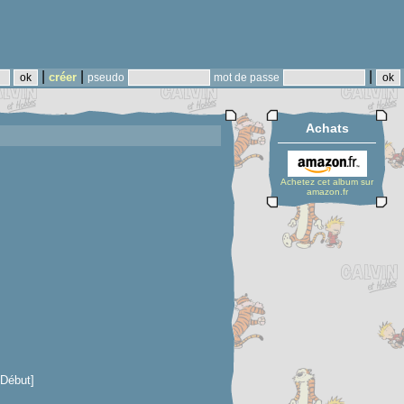
|
|
|
créer
pseudo
mot de passe
Achats
Achetez cet album sur
amazon.fr
 Début]