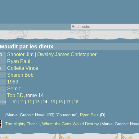
 Maudit par les dieux
o
Shooter Jim
|
Owsley James Christopher
Ryan Paul
e
Colletta Vince
Sharen Bob
1989
Semic
Top BD
, tome 14
mes
...
10
|
11
|
12
|
13
|
14
|
15
|
16
|
17
|
18
...
(Marvel Graphic Novel #33) [Couverture],
Ryan Paul
(
D
)
The Mighty Thor : I, Whom the Gods Would Destroy
(Marvel Graphic Novel