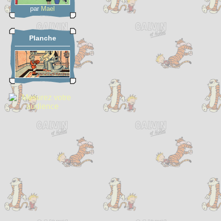
par
Mael
Planche