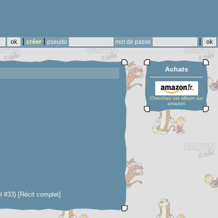
|
|
|
créer
pseudo
mot de passe
Achats
Cherchez cet album sur
amazon
 #33) [Récit complet]