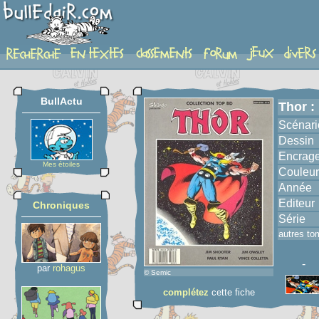
album
BullActu
Thor :
Scénari
Dessin
Encrag
Mes étoiles
Couleur
Année
Editeur
Chroniques
Série
autres to
-
par
rohagus
© Semic
complétez
cette fiche