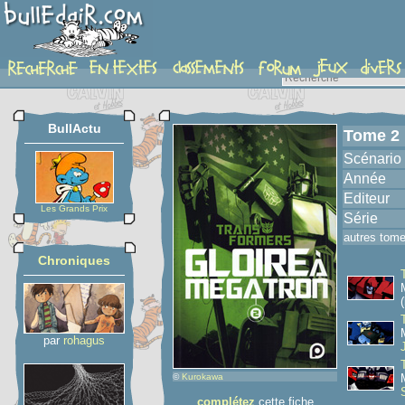
album
BullActu
Tome 2
Scénario
Année
Editeur
Les Grands Prix
Série
autres tom
Chroniques
(
par
rohagus
©
Kurokawa
complétez
cette fiche