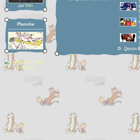
par
lldm
Planche
D
:
D
essin