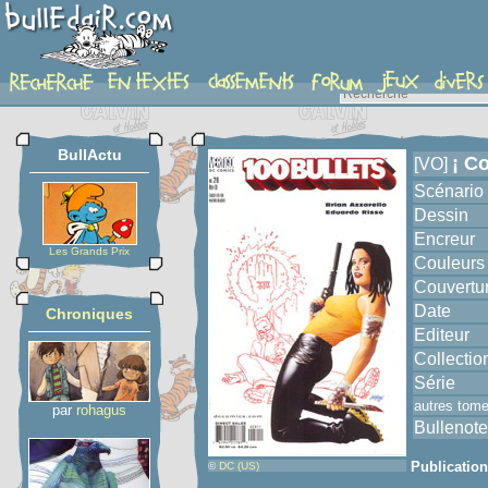
album
BullActu
¡ C
[VO]
Scénario
Dessin
Encreur
Les Grands Prix
Couleurs
Couvertu
Date
Chroniques
Editeur
Collectio
Série
autres tom
par
rohagus
Bullenote
Publicatio
©
DC (US)