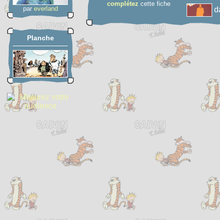
complétez
cette fiche
par
everland
d
Planche