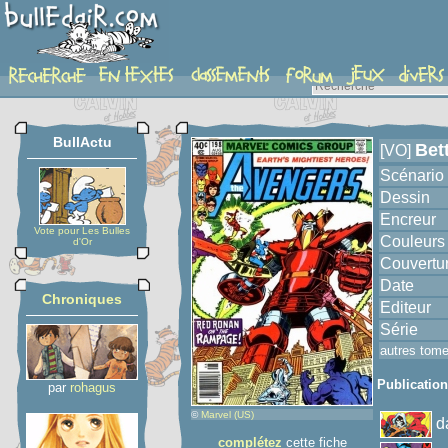
album
BullActu
Bet
[VO]
Scénario
Dessin
Encreur
Vote pour Les Bulles
Couleurs
d'Or
Couvertu
Date
Chroniques
Editeur
Série
autres tom
Publicatio
par
rohagus
©
Marvel (US)
d
complétez
cette fiche