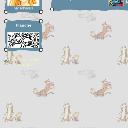
d
par
rohagus
Planche