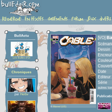
album
BullActu
Ba
[VO]
Scénari
Dessin
Encreur
Les Bulles d'Or
Couleur
Couvert
Date
Chroniques
Editeur
Série
autres to
par
Herbv
Publicati
©
Marvel (US)