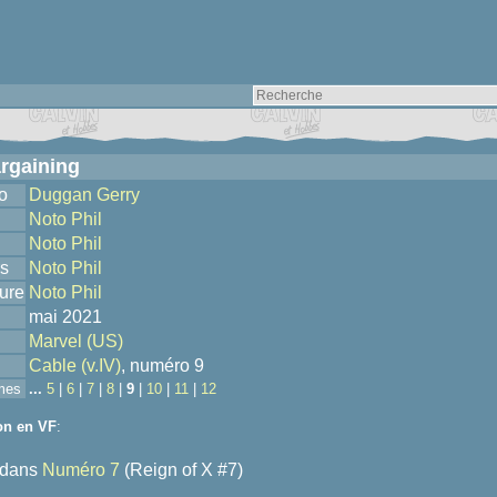
rgaining
o
Duggan Gerry
Noto Phil
Noto Phil
s
Noto Phil
ure
Noto Phil
mai 2021
Marvel (US)
Cable (v.IV)
, numéro 9
mes
...
5
|
6
|
7
|
8
|
9
|
10
|
11
|
12
on en VF
:
dans
Numéro 7
(Reign of X #7)