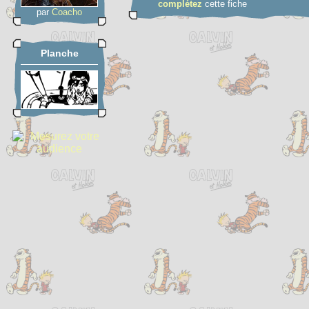
complétez
cette fiche
par
Coacho
Planche