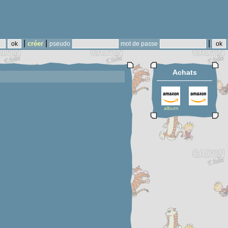
|
|
|
créer
pseudo
mot de passe
Achats
album