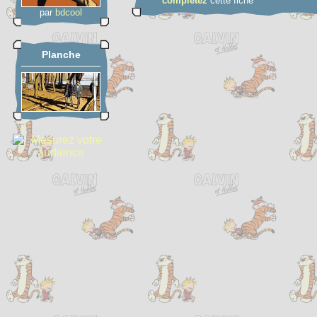
complétez
cette fiche
par
bdcool
Planche