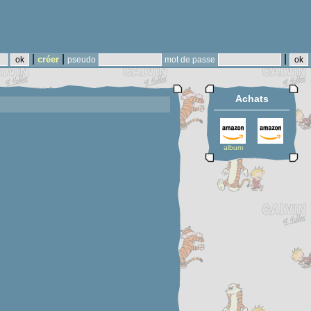
|
|
|
créer
pseudo
mot de passe
Achats
album