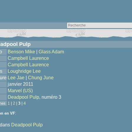
adpool Pulp
o
Benson Mike
|
Glass Adam
Campbell Laurence
Campbell Laurence
s
Loughridge Lee
ure
Lee Jae
|
Chung June
janvier 2011
Marvel (US)
Deadpool Pulp
, numéro 3
mes
1
|
2
|
3
|
4
on en VF
:
dans
Deadpool Pulp