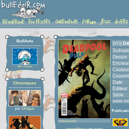
album
BullActu
De
[VO]
Scénari
Dessin
Encreur
Mes étoiles
Couleur
Couvert
Date
Chroniques
Editeur
Série
autres to
par
rohagus
Publicati
©
Marvel (US)