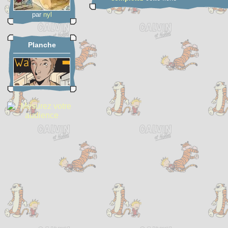
par
nyl
Planche