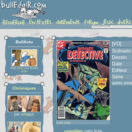
album
BullActu
[VO]
Scénario
Dessin
Date
Vote pour Les Bulles
Editeur
d'Or
Série
autres tom
Chroniques
par
rohagus
©
DC (US)
complétez
cette fiche