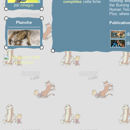
morning aft
complétez
cette fiche
par
rohagus
the Burning 
Human Torch
Plus: where
Planche
Publicatio
d
d