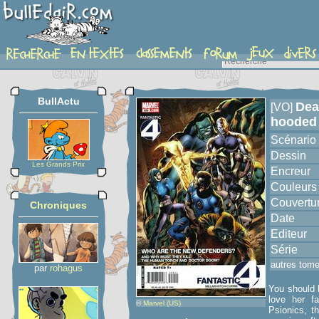
album
BullActu
Dea
[VO]
hooded
Scénario
Dessin
Les Grands Prix
Encreur
Couleurs
Couvertu
Chroniques
Date
Editeur
Série
autres tom
par
rohagus
You should 
love her f
©
Marvel (US)
Psionics, t